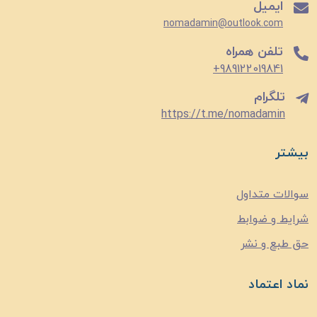
ایمیل
nomadamin@outlook.com
تلفن همراه
989122019841+
تلگرام
https://t.me/nomadamin
بیشتر
سوالات متداول
شرایط و ضوابط
حق طبع و نشر
نماد اعتماد