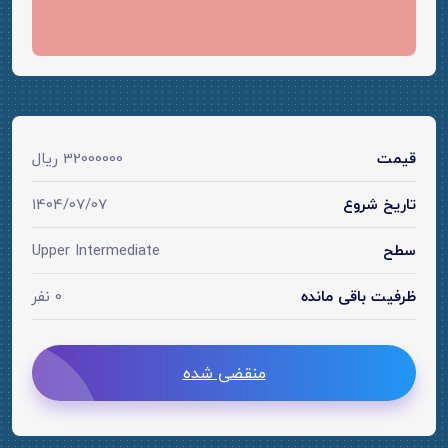
قیمت
32000000 ریال
تاریخ شروع
1404/07/07
سطح
Upper Intermediate
ظرفیت باقی مانده
0 نفر
منقضی شده