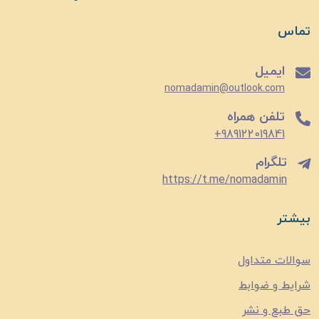
تماس
ایمیل
nomadamin@outlook.com
تلفن همراه
989122019841+
تلگرام
https://t.me/nomadamin
بیشتر
سوالات متداول
شرایط و ضوابط
حق طبع و نشر